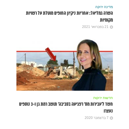
מדינה ירוקה
השרה גמליאל: אחריות ניקיון החופים מוטלת על רשויות
מקומיות
21 בפברואר 2021
חדשות ירוקות
חשד ל’עבירות מס’ ו’פגיעה בסביבה’ תושב רמת גן ו-3 נוספים
נעצרו
7 בדצמבר 2020