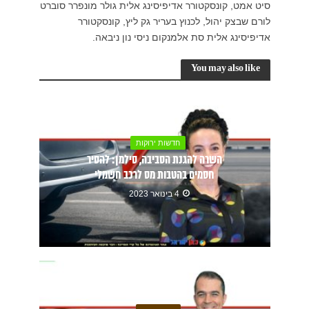
סיט אמט, קונסקטורר אדיפיסינג אלית גולר מונפרר סוברט
לורם שבצק יהול, לכנוץ בעריר גק ליץ, קונסקטורר
אדיפיסינג אלית סת אלמנקום ניסי נון ניבאה.
You may also like
חדשות ירוקות
השרה להגנת הסביבה, סילמן: להסיר
חסמים בהטבות מס לרכב חשמלי
4 בינואר 2023