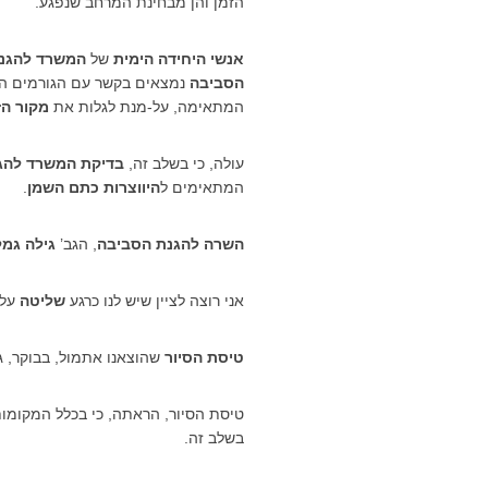
הזמן והן מבחינת המרחב שנפגע.
אנשי היחידה הימית
של
המשרד להגנ
הסביבה
נמצאים בקשר עם הגורמים האי
המתאימה, על-מנת לגלות את
מקור הז
עולה, כי בשלב זה,
בדיקת המשרד להג
המתאימים ל
היווצרות כתם השמן
.
השרה להגנת הסביבה
, הגב’
גילה גמל
אני רוצה לציין שיש לנו כרגע
שליטה
על 
טיסת הסיור
שהוצאנו אתמול, בבוקר, ג
טיסת הסיור, הראתה, כי בכלל המקומות
בשלב זה.