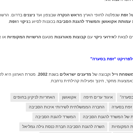
של
זפת
שנפלטה לחופי הארץ מ
ראש הנקרה
שבצפון ועד
ניצנים
בדרום. הרשת
עמותת אקואושן
ו
המשרד להגנת הסביבה
בכוננות לסיוע ב
ניקוי
ה
זפת
.
ים לצאת ל
אירועי ניקוי
עם
קבוצות מאורגנות
מטעם
הרשויות המקומיות
או א
פרויקט “זפת בסערה”
שפחת וייל
וקבוצה של
מדענים ישראלים
בשנת
2002
. מטרת הארגון היא ל
מצעות מחקר, חינוך ופעילות קהילתית נרחבת.
בסערה"
איגוד ערים חיפה
אקואושן
האחריות לניקיון בחופים
 זפת בסערה
החברה הממשלתית לשירותי איכות הסביבה
ת של המשרד להגנת הסביבה
המשרד להגנת הסביבה
ת המקומיות
השרה להגנת הסביבה חברת כנסת גילה גמליאל