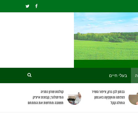
ה
בעלי חיים
גבתון לבן גרון, ציפור השיר
קולנוע שרון נתניה
נצפתה והוּטְבְּעָה באגמון
המיתולוגי, קבוצת איציק
החולה קקל
תשובה מחדשת את המתחם