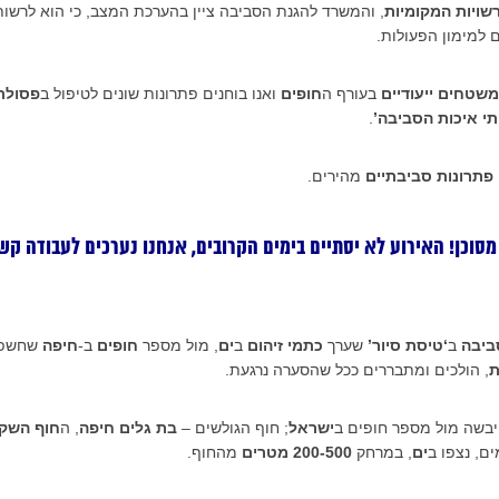
שויות המקומיות
, והמשרד להגנת הסביבה ציין בהערכת המצב, כי הוא לרשות
ם למימון הפעולות.
משטחים ייעודיים
בעורף ה
חופים
ואנו בוחנים פתרונות שונים לטיפול ב
פסולת
י איכות הסביבה’
.
פתרונות סביבתיים
מהירים.
מסוכן! האירוע לא יסתיים בימים הקרובים, אנחנו נערכים לעבודה קש
ביבה
ב
‘טיסת סיור’
שערך
כתמי זיהום
ב
ים
, מול מספר
חופים
ב-
חיפה
שחשפו
ת
, הולכים ומתבררים ככל שהסערה נרגעת.
 היבשה מול מספר חופים ב
ישראל
; חוף הגולשים –
בת גלים חיפה
, ה
חוף השק
ם, נצפו ב
ים
, במרחק
200-500 מטרים
מהחוף.