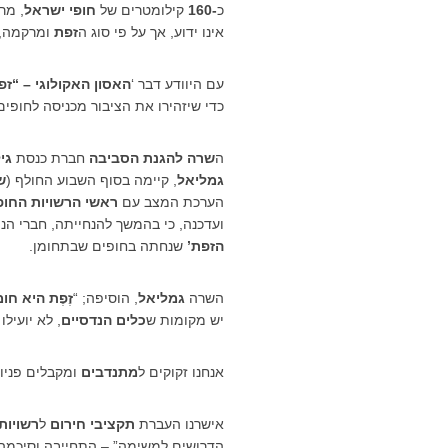
כ
-160
קילומטרים של
חופי ישראל
, מר
אינו ידוע, אך על פי סוג ה
זפת
ומרקמה, 
עם היוודע דבר ‘
האסון האקולוגי – “ז
כדי שיזהירו את הציבור מכניסה לחופי
ה
שרה להגנת הסביבה
חברת כנסת
גי
גמליאל
, קיימה בסוף השבוע החולף (
ש
הערכת המצב עם
ראשי הרשויות החופ
ועדכנה, כי בהמשך להנחייתה, חברי הנ
הזפת’
שנחתה בחופים שבתחומן.
השרה
גמליאל
, הוסיפה; “
זֶפֶת
היא חומ
יש מקומות ש
כלים הנדסיים
, לא יועיל
אנחנו זקוקים ל
מתנדבים
ומקבלים פניו
אישרנו העברת
תקציבי חירום
ל
רשויות
הדרושים למשימה” – התחייבה וסיכמ