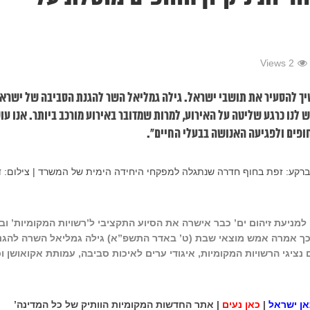
2 Views
יך להסעיר את תושבי ישראל. גילה גמליאל השר להגנת הסביבה של ישרא
 לנו כרגע שליטה על האירוע, למרות שמדובר באירוע מורכב ביותר. אנו עו
ופים ולפגיעה האנושה בבעלי החיים".
מניעת זיהום ים’ כבר אישרה את הסיוע התקציבי ל’רשויות המקומיות’ וב
 כך אמרה אמש מוצאי שבת (ט’ באדר התשפ”א) גילה גמליאל השרה להגנ
יגי הרשויות המקומיות, איגודי ערים לאיכות סביבה, עמותת אקואושן ו
אן ישראל
|
כאן נעים
| אתר החדשות המקומיות הוותיק של כל המדינה’