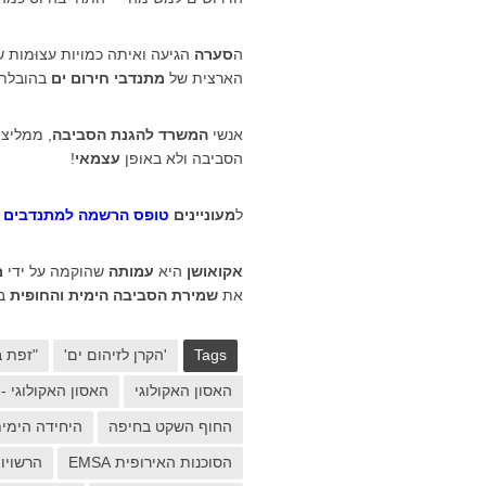
ה
סערה
הגיעה ואיתה כמויות עצוּמות 
הארצית של
מתנדבי חירום ים
בהובלת
אנשי
המשרד להגנת הסביבה
, ממליצ
הסביבה ולא באופן
עצמאי
!
ל
מעוניינים
טופס הרשמה למתנדבים ל
אקואושן
היא
עמותה
שהוקמה על ידי
מ
את
שמירת הסביבה הימית והחופית
בא
Tags
'הקרן לזיהום ים'
"זפת 
האסון האקולוגי
האסון האקולוגי -
החוף השקט בחיפה
היחידה הימי
הסוכנות האירופית EMSA
הרשויו