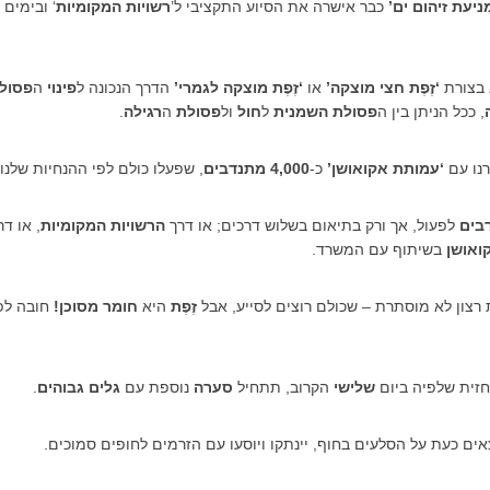
ניעת זיהום ים’
כבר אישרה את הסיוע התקציבי ל’
רשויות המקומיות
‘ ובימים
בצורת
‘זֶפֶת חצי מוצקה’
או
‘זֶפֶת מוצקה לגמרי’
הדרך הנכונה ל
פינוי
ה
פסול
, ככל הניתן בין ה
פסולת השמנית
ל
חול
ול
פסולת
ה
רגילה
.
נו עם
‘עמותת אקואושן’
כ-
4,000 מתנדבים
, שפעלו כולם לפי ההנחיות שלנו.
בים
לפעול, אך ורק בתיאום בשלוש דרכים; או דרך
הרשויות המקומיות
, או דר
ואושן
בשיתוף עם המשרד.
רצון לא מוסתרת – שכולם רוצים לסייע, אבל
זֶפֶת
היא
חומר מסוכן!
חובה לפ
חזית שלפיה ביום
שלישי
הקרוב, תתחיל
סערה
נוספת עם
גלים גבוהים
.
ים כעת על הסלעים בחוף, יינתקו ויוסעו עם הזרמים לחופים סמוכים.