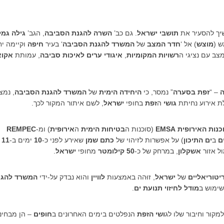
יך להסעיר את
תושבי ישראל
. גם כב’
השרה להגנת הסביבה
, הגב’
גילה גמל
ש (
מוצש
) אל ‘
חדר המצב
של
המשרד להגנת הסביבה
‘ בעיר
חיפה
וקיימה י
צב עם נציגי ה
רשויות המקומיות
,
איגודי ערים לאיכות סביבה
, עמותת
אקוא
ה
– “
זפת בסערה
” נמסר, כי
היחידה הימית
של
המשרד להגנת הסביבה
, נמצ
לת אירוע נחיתת
גושי
ה
זפת
בחופי
ישראל
, לשם איתור המקור לכך.
כנות האירופית
EMSA
(סוכנות ה
בטיחות הימית
ה
אירופית
) ומ-
REMPEC
ים
ב
ים התיכון
) על אפשרות לזיהוי של
כתם שמן
שאירע לפני כ-
10
ימים ב-
11
ול אזור
אשקלון
, במרחק של כ-
50 קילומטר
מחופי
ישראל
.
יטוריאליים
של
ישראל
, זוּהה באמצעות
לוויין
והוא נבדק על-ידי
המשרד להגנ
 שימוש ב
מודל לחיזוי תנועת ים
.
קור וחיבור שלו לג
ושי הזפת
הנפלטים בימים האחרונים ב
חופים
– הן מבחינ