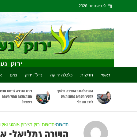
9 באוגוסט 2026
ראשי
חדשות
כלכלה ירוקה
נדל”ן ירוק
מים
א
השרה להגנת הסביבה, סילמן:
דירוג אנרגיה לדירות חדש
להסיר חסמים בהטבות מס
חובת הצגה תחול מעתה
לרכב חשמלי
בישראל
חדשות
•
חדשות ירוקות
•
ירוק אורגני ואקול
השרה גמליאל: אחר