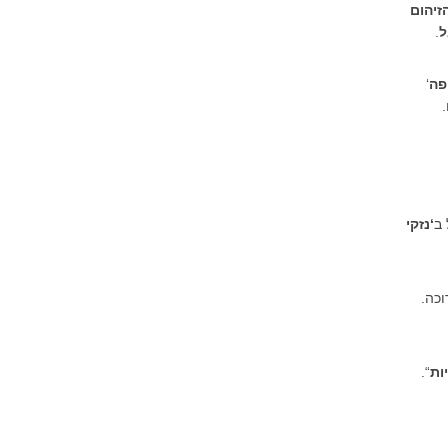
זיהום
ל
.
פה
‘
 ב
‘נזקי
וכה.
ות
“.