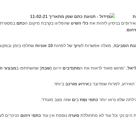
ת
רופים בניסיון לזהות את
כלי השיט
שהפליגו בקרבת מיקום ה
כתם
במסגרת 
יהום
.
נת הסביבה
, מעלה אפשרות לש
יוך
של לפחות
10 אוניות
שחלפו בזמן ובמקום
יאל
; “מרגש מאוד לראות את ה
מתנדבים
היום (
שבת
) שהשתתפו ב
מבצעי הני
האירוע, למרות שמדובר ב
אירוע מורכב
ביותר.
ילתה שלא נראו יותר
כתמי זֶפֶת
ב
ים
שזה מצב מעודד.
 הים נקי וכל עוד לא מתחוללת
סערה
נוספת אין עוד
כתמי זיהום
הניכרים לעי