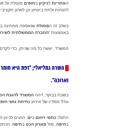
ה
אחריות
ל
ניקיון
ב
חופים
מוטלת על
הר
להנחות ולתת ביטחון וכן לארגן תקציבי
בשלב זה ה
פסולת
שנאספה ממתינה ב
באמצעות
‘החברה הממשלתית לשירות
המשרד, יעשה כל מה שניתן, כדי לקדם
השרה גמליאלי;
“זפת היא חומר 
█
וארוכה”.
בשבת בבוקר, זיהה
המשרד להגנת הס
גודל ממדיו של אירוע
נחיתת גושי הזפ
התגלו
כתמי זיהום
ב
ים
, הנעים לכיוון
ב
חיפה
, מול
פארק הכט
ב
חיפה
. הכתמי