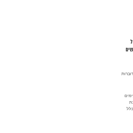
ל
שים
ימים
ת
כלל