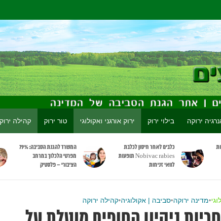
נרגיה ירוקה
בילוי ירוק
ירוק אורגני ואקולוגי
טור ירוק
קהילה ירוק
ות
כלבים לאחר חיסון לכלבת
המשרד להגנת הסביבה: 79%
Nobivac rabies תופעות
מפרטי הלכלוך במרחב
לוואי זניחות
הציבורי – פלסטיק
וגי
•
מדינה ירוקה
•
סביבה | אקולוגיה
•
קהילה ירוקה
יות ניקיון החופים מוטלת על