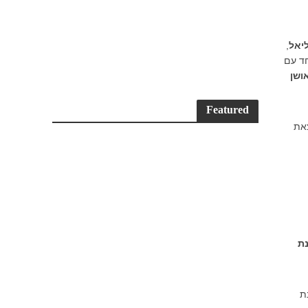
יאל
,
חד עם
ושן
Featured
את
ת
ת