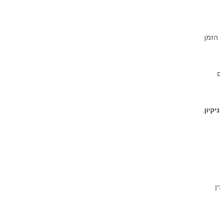
הזמן
קיון
.
ן