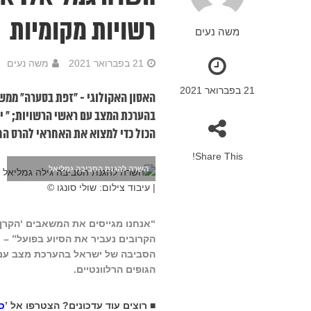
רשויות מקומיות
משה נעים
21 בפברואר 2021
משה נעים
21 בפברואר 2021
האסון האקולוגי - "זפת בסערה" ממש
בהערכת המצב עם ראשי הרשויות; " יש
הכול כדי למצוא את האחראי להרס הח
Share This!
השרה להגנת הסביבה גמליאל
“אנחנו מגייסים את המשאבים ‘הקרן ל
הקרובים נעביר את הסיוע בפועל” –
הסביבה של ישראל בהערכת מצב עם נצ
הגופים הרלוונטיים.
■ רוצים עוד עדכונים? הצטרפו אל ’
כ