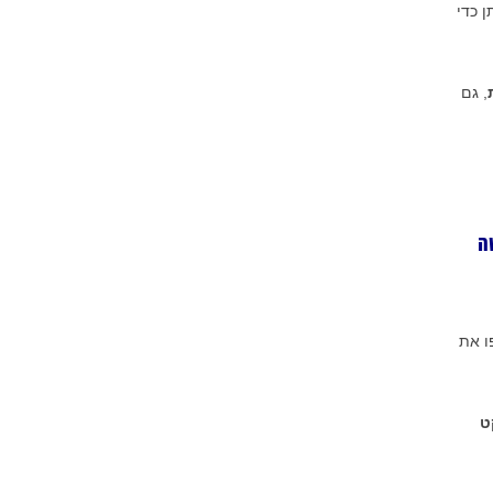
ן כדי
, גם
ה
 את
ט