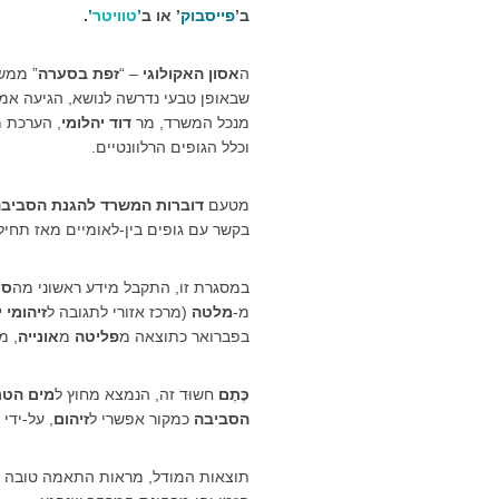
ב’
פייסבוק
’ או ב
’
טוויטר
’
.
ה
אסון האקולוגי
– “
זפת בסערה
” ממש
שבאופן טבעי נדרשה לנושא, הגיעה אמ
מנכל המשרד, מר
דוד יהלומי
, הערכת מ
וכלל הגופים הרלוונטיים.
מטעם
דוברות המשרד להגנת הסביב
בקשר עם גופים בין-לאומיים מאז תחי
במסגרת זו, התקבל מידע ראשוני מה
סו
מ-
מלטה
(מרכז אזורי לתגובה ל
זיהומי 
בפברואר כתוצאה מ
פליטה
מ
אונייה
, מ
כֶּתֶם
חשוּד זה, הנמצא מחוץ ל
מים הטר
הסביבה
כמקור אפשרי ל
זיהום
, על-ידי
תוצאות המודל, מראות התאמה טובה למ