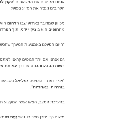
אנחנו מגייסים את המשאבים
‘הקרן למ
הקרובים נעביר את הסיוע בפועל.
מכיוון שמדובר באירוע שבו ה
זיהום
הוא 
מה
חופים
היא ב-
ניקוי ידני
,
תוך הפרדה
“היום הפעלנו באמצעות המערך שהכשר
גם אנחנו וגם יתר הגופים קראנו ל
מתנד
רשות הטבע והגנים
או דרך
עמותת אק
“אני יודעת – הוסיפה
גמליאל
בשביעות 
ב
זהירות
וב
אחריות
“.
בהערכת המצב, הציגו אנשי המקצוע ת
משום כך, יתכן מצב בו
גוּשי זֶפֶת
שנמצא