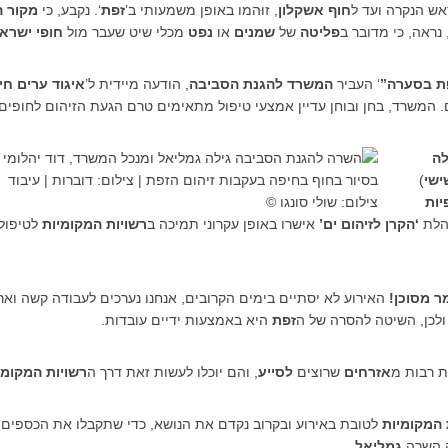
אש הנקרה ועד ל
חוף אשקלון
, זוּהמו באופן משמעותי ב’
זפת
‘. נקבע, כי
מקור ה
נראה, כי מדובר ב
פליטה
של
שמנים
או
נפט
מכלי שיט שעבר מול
חופי ישרא
פת בסערה”
‘ העביר
המשרד להגנת הסביבה
, הודעה מיידית ל’
איגוד ערים חי
ם. המשרד, בחן ובוחן עדיין אמצעי טיפול מתאימים טרם הגעת הזיהום לחופים.
לה
ישי
)
יות
הלת
‘הקרן לזיהום ים’
אישרו באופן עקרוני תמיכה ב
רשויות המקומיות
לטיפול
ר מסוכן!
האירוע לא יסתיים בימים הקרובים, אנחנו נערכים לעבודה קשה ואר
ו ולכן, השיטה להסרה של ה
זפת
היא באמצעות ידיים עובדות.
ת רבות מ
אזרחים
שרוצים
לסייע
, והם יוכלו לעשות זאת דרך ה
רשויות המקומי
 המקומיות
לטובת באירוע ובקרוב נקדם את הנושא, כדי שתקבלו את הכספים
ה השרה
גמליאל
.