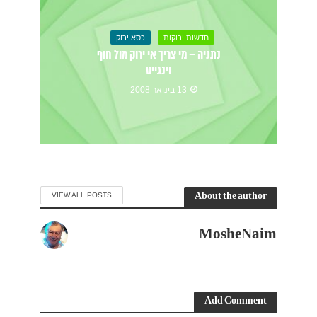
חדשות ירוקות
כסא ירוק
נתניה – מי צריך אי ירוק מול חוף
וינגייט
13 בינואר 2008
About the author
VIEW ALL POSTS
MosheNaim
Add Comment