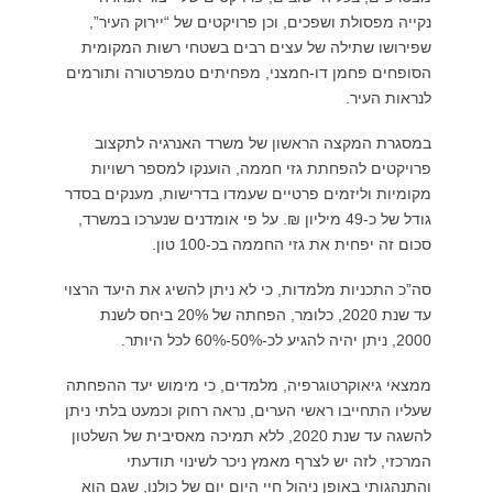
נקייה מפסולת ושפכים, וכן פרויקטים של “יירוק העיר”,
שפירושו שתילה של עצים רבים בשטחי רשות המקומית
הסופחים פחמן דו-חמצני, מפחיתים טמפרטורה ותורמים
לנראות העיר.
במסגרת המקצה הראשון של משרד האנרגיה לתקצוב
פרויקטים להפחתת גזי חממה, הוענקו למספר רשויות
מקומיות וליזמים פרטיים שעמדו בדרישות, מענקים בסדר
גודל של כ-49 מיליון ₪. על פי אומדנים שנערכו במשרד,
סכום זה יפחית את גזי החממה בכ-100 טון.
סה”כ התכניות מלמדות, כי לא ניתן להשיג את היעד הרצוי
עד שנת 2020, כלומר, הפחתה של 20% ביחס לשנת
2000, ניתן יהיה להגיע לכ-50%-60% לכל היותר.
ממצאי גיאוקרטוגרפיה, מלמדים, כי מימוש יעד ההפחתה
שעליו התחייבו ראשי הערים, נראה רחוק וכמעט בלתי ניתן
להשגה עד שנת 2020, ללא תמיכה מאסיבית של השלטון
המרכזי, לזה יש לצרף מאמץ ניכר לשינוי תודעתי
והתנהגותי באופן ניהול חיי היום יום של כולנו, שגם הוא