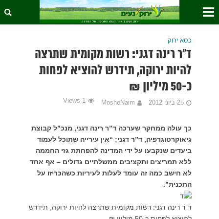
כסא ירוק
ד”ר רינה דגני: רשות מקומית שתרצה
להיות ירוקה, תידרש להוציא לפחות
כ-50 מיליון ₪
1 Views
25 ביוני 2012
MosheNaim
כך עולה ממחקר שערכה ד”ר רינה דגני, מנכ”ל קבוצת
גיאוקרטוגרפיה, ד”ר דגני; “אין עירייה שתוכל לעמוד
ביעדים שנקבעו על ידי המדינה להפחתת גזי החממה
ללא תמריצים ותקציבים ממשלתיים גדולים – אף אחד
לא חישב כמה זה עומד לעלות לעיריות כשהכריזו על
התכנית”.
ד”ר רינה דגני: רשות מקומית שתרצה להיות ירוקה, תידרש
להוציא לפחות כ-50 מיליון ₪