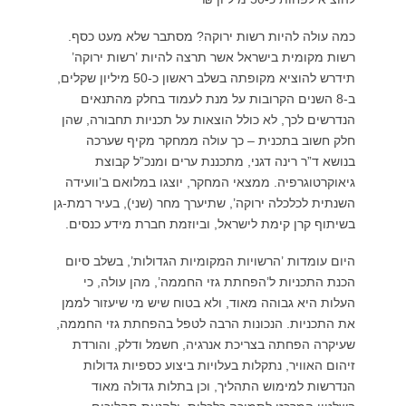
כמה עולה להיות רשות ירוקה? מסתבר שלא מעט כסף.
רשות מקומית בישראל אשר תרצה להיות ’רשות ירוקה’
תידרש להוציא מקופתה בשלב ראשון כ-50 מיליון שקלים,
ב-8 השנים הקרובות על מנת לעמוד בחלק מהתנאים
הנדרשים לכך, לא כולל הוצאות על תכניות תחבורה, שהן
חלק חשוב בתכנית – כך עולה ממחקר מקיף שערכה
בנושא ד”ר רינה דגני, מתכננת ערים ומנכ”ל קבוצת
גיאוקרטוגרפיה. ממצאי המחקר, יוצגו במלואם ב’וועידה
השנתית לכלכלה ירוקה’, שתיערך מחר (שני), בעיר רמת-גן
בשיתוף קרן קימת לישראל, וביוזמת חברת מידע כנסים.
היום עומדות ’הרשויות המקומיות הגדולות’, בשלב סיום
הכנת התכניות ל’הפחתת גזי החממה’, מהן עולה, כי
העלות היא גבוהה מאוד, ולא בטוח שיש מי שיעזור לממן
את התכניות. הנכונות הרבה לטפל בהפחתת גזי החממה,
שעיקרה הפחתה בצריכת אנרגיה, חשמל ודלק, והורדת
זיהום האוויר, נתקלות בעלויות ביצוע כספיות גדולות
הנדרשות למימוש התהליך, וכן בתלות גדולה מאוד