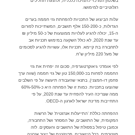
בשלטון המרכזי לתמיכה כלכלית, ולהנעת תהליכים
רגלוטיביים למימושו.
עלות הביצוע של התכניות להפחתת גזי חממה בערים
הגדולות, כ-150-200 אלף תושבים, המשתייכות לפורום
ה-15, יכולה להגיע לעלויות ממוצעות של כ-50 מיליון ₪
עד שנת 2020, לא כולל השקעה במימוש תכניות אב
לתחבורה בת קיימא. תכניות אלו, עשויות להגיע לסכומים
של מעל 220 מיליון ש”ח.
לפי אומדני גיאוקרטוגרפיה, סכום זה יפחית את גזי
החממה לפחות בכ-150,000 טון של גזי חממה (שווה ערך
פחמן דו-חמצני), בתנאי שהעבודה תיעשה על פי השלבים
שהוצעו בתכניות. כמות זו של הפחתה היא כ-50%-60%
ממה שצריכה העיר להפחית עד שנת 2020, על פי
התחייבות מדינת ישראל לארגון ה-OECD.
ההפחתה כוללת ’התייעלות אנרגטית’ של הרשות
המקומית, של התושבים, של המסחר ושל התחבורה,
וכמובן טיפול בפסולת של התושבים והעסקים. לזה
מצטרפים, בכל היישובים, פרויקטים של ייצור אנרגיה