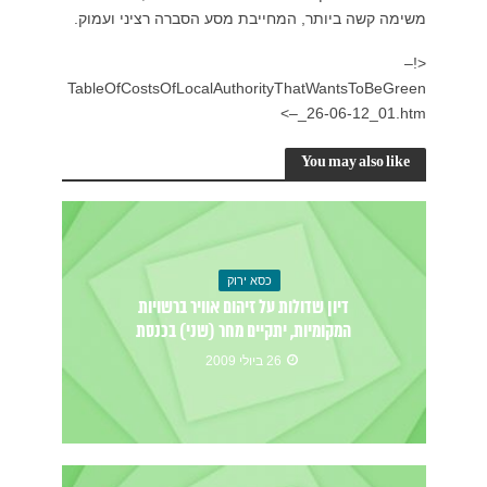
משימה קשה ביותר, המחייבת מסע הסברה רציני ועמוק.
<!–
TableOfCostsOfLocalAuthorityThatWantsToBeGreen
_26-06-12_01.htm–>
You may also like
כסא ירוק
דיון שדולות על זיהום אוויר ברשויות
המקומיות, יתקיים מחר (שני) בכנסת
26 ביולי 2009